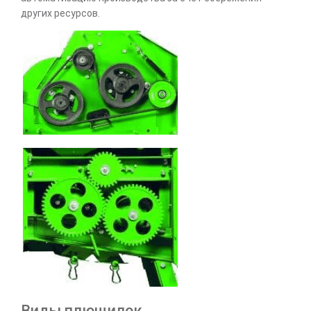
других ресурсов.
Виды плющилок