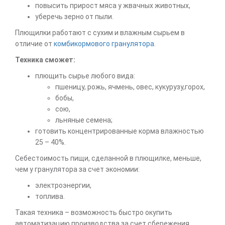
повысить прирост мяса у жвачных животных,
уберечь зерно от пыли.
Плющилки работают с сухим и влажным сырьем в
отличие от
комбикормового гранулятора
.
Техника сможет:
плющить сырье любого вида:
пшеницу, рожь, ячмень, овес, кукурузу,горох,
бобы,
сою,
льняные семена;
готовить концентрированные корма влажностью
25 – 40%.
Себестоимость пищи, сделанной в плющилке, меньше,
чем у гранулятора за счет экономии:
электроэнергии,
топлива.
Такая техника – возможность быстро окупить
автоматизацию производства за счет сбережения